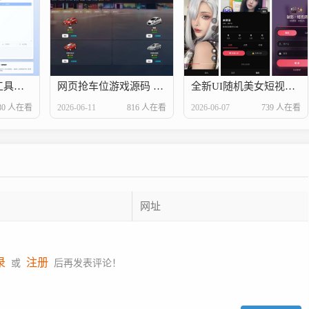
HTML代码加密工具源码
网页抢车位游戏源码 全开源
全新UI随机美女短视频管理系统源码_带后台运营版
80 人在看
2026-06-11
816 人在看
2026-06-07
739 人在看
录
注册
或
后再发表评论！