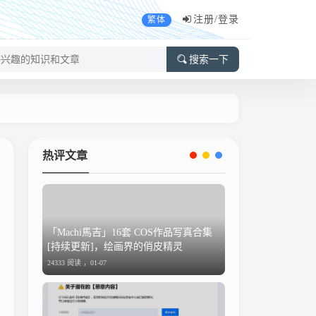
注册/
登录
繁体
搜索一下
热评文章
「Machi馬吉」16套 COS作品写真合集
[持续更新]，绘画界的俏皮精灵
24333 阅读 ，
01-07