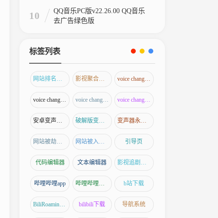
QQ音乐PC版v22.26.00 QQ音乐
10
去广告绿色版
标签列表
网站排名优化
影视聚合应用
voice changer解锁版
voice changer专业版
voice changer破解版
voice changer去广告版
安卓变声器破解版
破解版变声器下载
变声器永久破解版
网站被劫持怎么解决
网站被入侵了怎么办
引导页
代码编辑器
文本编辑器
影视追剧神器
哔哩哔哩app
哔哩哔哩下载
b站下载
BiliRoaming插件
bilibili下载
导航系统