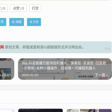
| 0
点赞 | 0
打赏
打赏
海报
分享
源网
原创文章，转载或复制请以超链接形式并注明出处。
B站/抖音直播万能场控机器人，弹幕姬+答谢姬+回复姬
+点歌姬+各种小骚操作，目前唯一可编程机器人
6-01-03
2026-01-03
下一篇 »