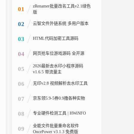
zRenamer批量改名工具v2.1绿色
01
版
02
云智文件外链系统 多用户版本
03
HTML代码加密工具源码
04
网页抢车位游戏源码 全开源
2026最新去水印小程序源码
05
v1.6.5 带流量主
06
无印v2.8 视频解析去水印工具
07
京东领5.9-5券0.9撸各种实物
08
专业硬件检测工具 | HWiNFO
全能文件批量重命名软件
09
OncePower v3.1.3 免费版