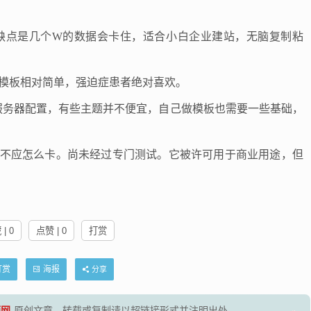
s。缺点是几个W的数据会卡住，适合小白企业建站，无脑复制粘
模板相对简单，强迫症患者绝对喜欢。
服务器配置，有些主题并不便宜，自己做模板也需要一些基础，
万，则不应怎么卡。尚未经过专门测试。它被许可用于商业用途，但
| 0
点赞 | 0
打赏
打赏
海报
分享
源网
原创文章，转载或复制请以超链接形式并注明出处。