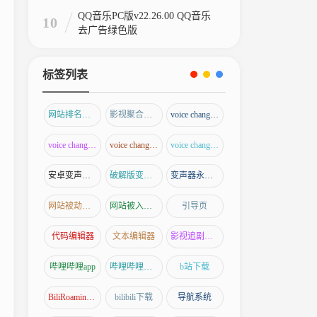
QQ音乐PC版v22.26.00 QQ音乐
10
去广告绿色版
标签列表
网站排名优化
影视聚合应用
voice changer解锁版
voice changer专业版
voice changer破解版
voice changer去广告版
安卓变声器破解版
破解版变声器下载
变声器永久破解版
网站被劫持怎么解决
网站被入侵了怎么办
引导页
代码编辑器
文本编辑器
影视追剧神器
哔哩哔哩app
哔哩哔哩下载
b站下载
BiliRoaming插件
bilibili下载
导航系统