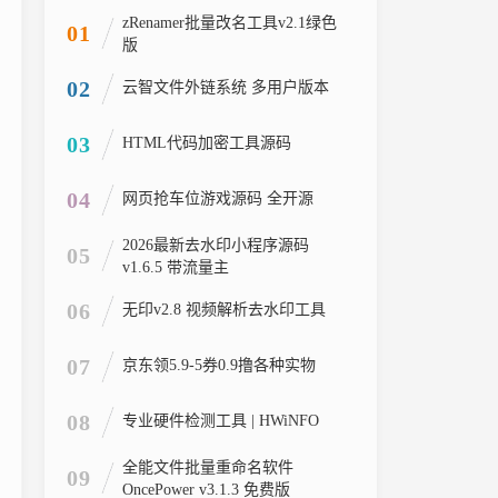
zRenamer批量改名工具v2.1绿色
01
版
02
云智文件外链系统 多用户版本
03
HTML代码加密工具源码
04
网页抢车位游戏源码 全开源
2026最新去水印小程序源码
05
v1.6.5 带流量主
06
无印v2.8 视频解析去水印工具
07
京东领5.9-5券0.9撸各种实物
08
专业硬件检测工具 | HWiNFO
全能文件批量重命名软件
09
OncePower v3.1.3 免费版