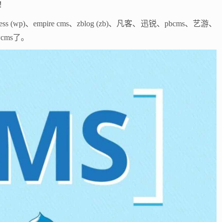
！
ess (wp)、empire cms、zblog (zb)、凡客、迅锐、pbcms、艺游、
cms了。