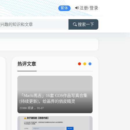
注册/
登录
繁体
搜索一下
热评文章
「Machi馬吉」16套 COS作品写真合集
[持续更新]，绘画界的俏皮精灵
23388 阅读 ，
01-07