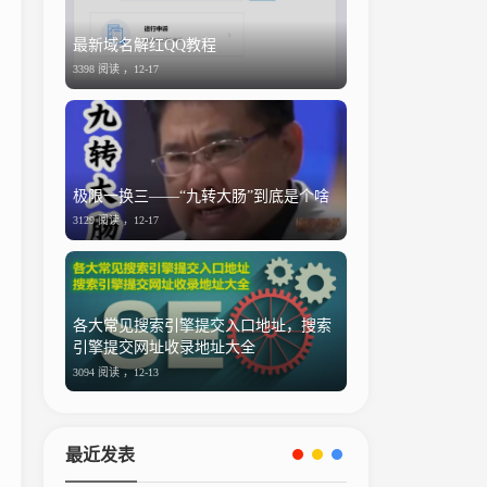
最新域名解红QQ教程
3398 阅读 ，
12-17
极限一换三——“九转大肠”到底是个啥
3129 阅读 ，
12-17
各大常见搜索引擎提交入口地址，搜索
引擎提交网址收录地址大全
3094 阅读 ，
12-13
最近发表