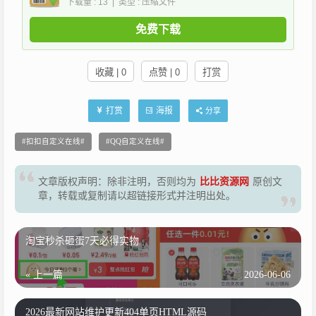
下载量 : 13 | 类型 : 压缩文件
免费下载
收藏 | 0
点赞 | 0
打赏
打赏
海报
分享
扣扣自定义在线
QQ自定义在线
文章版权声明：除非注明，否则均为
比比资源网
原创文
章，转载或复制请以超链接形式并注明出处。
淘宝秒杀砸蛋7天必得实物
« 上一篇
2026-06-06
2026最新网站维护更新404单页HTML源码