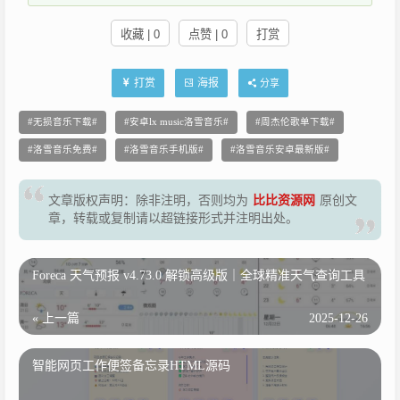
收藏 | 0
点赞 | 0
打赏
打赏
海报
分享
无损音乐下载
安卓lx music洛雪音乐
周杰伦歌单下载
洛雪音乐免费
洛雪音乐手机版
洛雪音乐安卓最新版
文章版权声明：除非注明，否则均为
比比资源网
原创文
章，转载或复制请以超链接形式并注明出处。
Foreca 天气预报 v4.73.0 解锁高级版｜全球精准天气查询工具
« 上一篇
2025-12-26
智能网页工作便签备忘录HTML源码