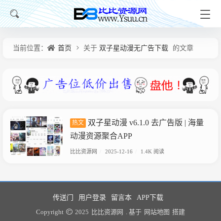
当前位置：
首页
关于
双子星动漫无广告下载
的文章
双子星动漫 v6.1.0 去广告版 | 海量
热文
动漫资源聚合APP
比比资源网
/
2025-12-16
/
1.4K 阅读
传送门
用户登录
留言本
APP下载
Copyright
2025
比比资源网
. 基于
网站地图
搭建