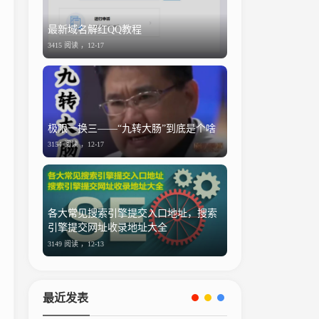
最新域名解红QQ教程
3415 阅读 ，
12-17
极限一换三——“九转大肠”到底是个啥
3154 阅读 ，
12-17
各大常见搜索引擎提交入口地址，搜索
引擎提交网址收录地址大全
3149 阅读 ，
12-13
最近发表