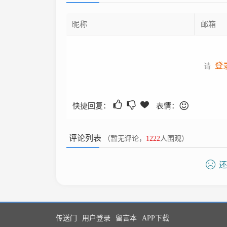
登
请
快捷回复：
表情：
评论列表
（暂无评论，
1222
人围观）
还
传送门
用户登录
留言本
APP下载