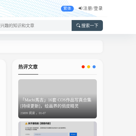
注册/
登录
繁体
搜索一下
热评文章
「Machi馬吉」16套 COS作品写真合集
[持续更新]，绘画界的俏皮精灵
23899 阅读 ，
01-07