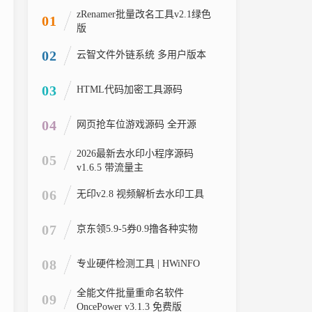
zRenamer批量改名工具v2.1绿色
01
版
02
云智文件外链系统 多用户版本
03
HTML代码加密工具源码
04
网页抢车位游戏源码 全开源
2026最新去水印小程序源码
05
v1.6.5 带流量主
06
无印v2.8 视频解析去水印工具
07
京东领5.9-5券0.9撸各种实物
08
专业硬件检测工具 | HWiNFO
全能文件批量重命名软件
09
OncePower v3.1.3 免费版