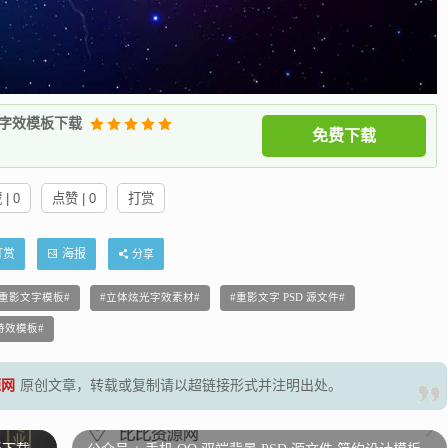
体字效模板下载
免费下载
| 0
点赞 | 0
打赏
打赏
海报
分享
 重影文字模板
立体炫光字效素材
重影文字 PSD 源文件
字特效模板
源网
原创文章，转载或复制请以超链接形式并注明出处。