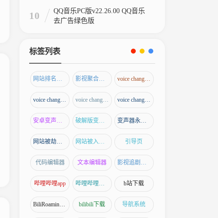
QQ音乐PC版v22.26.00 QQ音乐
10
去广告绿色版
标签列表
网站排名优化
影视聚合应用
voice changer解锁版
voice changer专业版
voice changer破解版
voice changer去广告版
安卓变声器破解版
破解版变声器下载
变声器永久破解版
网站被劫持怎么解决
网站被入侵了怎么办
引导页
代码编辑器
文本编辑器
影视追剧神器
哔哩哔哩app
哔哩哔哩下载
b站下载
BiliRoaming插件
bilibili下载
导航系统