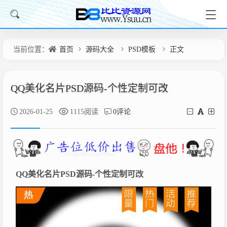
当前位置：
首页
源码大全
PSD模板
正文
QQ美化名片PSD源码-个性定制可改
2026-01-25
1115阅读
0评论
QQ美化名片PSD源码-个性定制可改